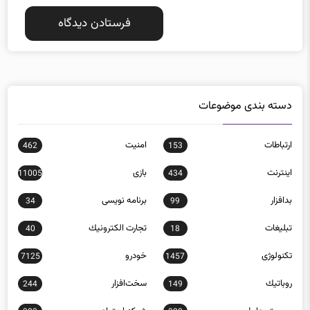
دسته بندی موضوعات
ارتباطات
امنيت
462
153
اينترنت
بازی
11005
434
بدافزار
برنامه نويسی
34
99
تبلیغات
تجارت الكترونيك
40
18
تکنولوژی
خودرو
7125
1457
روباتيك
سخت‌افزار
244
149
سيستم عامل
شبكه اجتماعی
383
308
شبكه و امنيت
فناوری
10901
12