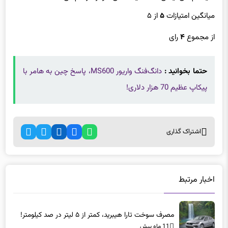
از مجموع
۴
رای
حتما بخوانید :
دانگ‌فنگ واریور MS600، پاسخ چین به هامر با
پیکاپ عظیم 70 هزار دلاری!
اشتراک گذاری
اخبار مرتبط
مصرف سوخت تارا هیبرید، کمتر از ۵ لیتر در صد کیلومتر!
11 ماه پیش
نبرد اسطوره‌ها در دنیای هیبرید، پورشه ۹۱۱ توربو S جدید یا