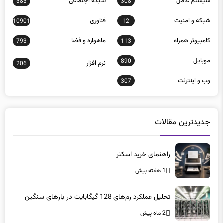
كامپيوتر همراه
ماهواره و فضا
793
113
موبايل
890
نرم افزار
206
وب و اينترنت
307
جدیدترین مقالات
راهنمای خرید اسکنر
1 هفته پیش
تحلیل عملکرد رم‌های 128 گیگابایت در بارهای سنگین
2 ماه پیش
تغییر آدرس سایت پلیس فتا