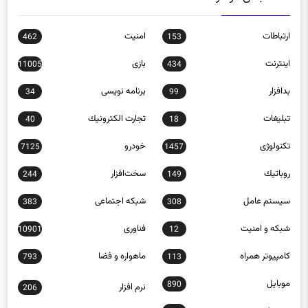
ارتباطات
امنيت
462
153
اينترنت
بازی
11005
434
بدافزار
برنامه نويسی
34
99
تبلیغات
تجارت الكترونيك
40
18
تکنولوژی
خودرو
7125
1457
روباتيك
سخت‌افزار
244
149
سيستم عامل
شبكه اجتماعی
383
308
شبكه و امنيت
فناوری
10901
12
كامپيوتر همراه
ماهواره و فضا
793
113
موبايل
890
نرم افزار
206
وب و اينترنت
307