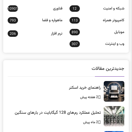
شبكه و امنيت
فناوری
10901
12
كامپيوتر همراه
ماهواره و فضا
793
113
موبايل
890
نرم افزار
206
وب و اينترنت
307
جدیدترین مقالات
راهنمای خرید اسکنر
2 هفته پیش
تحلیل عملکرد رم‌های 128 گیگابایت در بارهای سنگین
2 ماه پیش