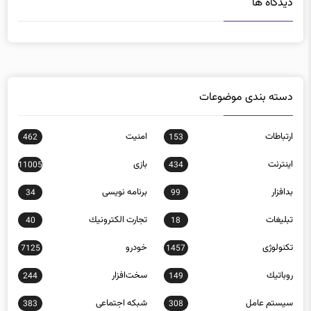
دیدگاه ها
دسته بندی موضوعات
ارتباطات
امنيت
462
153
اينترنت
بازی
11005
434
بدافزار
برنامه نويسی
34
99
تبلیغات
تجارت الكترونيك
40
18
تکنولوژی
خودرو
7125
1457
روباتيك
سخت‌افزار
244
149
سيستم عامل
شبكه اجتماعی
383
308