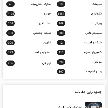
تبلیغات
تجارت الكترونيك
40
18
تکنولوژی
خودرو
7125
1457
روباتيك
سخت‌افزار
244
149
سيستم عامل
شبكه اجتماعی
383
308
شبكه و امنيت
فناوری
10901
12
كامپيوتر همراه
ماهواره و فضا
793
113
موبايل
890
نرم افزار
206
وب و اينترنت
307
جدیدترین مقالات
راهنمای خرید اسکنر