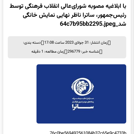
با ابلاغیه مصوبه شورای‌عالی انقلاب فرهنگی توسط
رئیس‌جمهور، ساترا ناظر نهایی نمایش خانگی
شد_64c7b95bb2295.jpeg
زمان انتشار: 31 جولای 2023 ساعت 17:08
دسته بندی:
شناسه خبر: 296779
زمان مطالعه: 1 دقیقه
76c0be569492561084b37c65e9c4733b