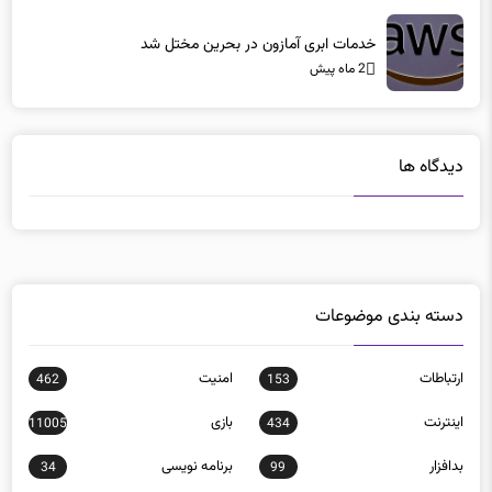
خدمات ابری آمازون در بحرین مختل شد
2 ماه پیش
دیدگاه ها
دسته بندی موضوعات
ارتباطات
امنيت
462
153
اينترنت
بازی
11005
434
بدافزار
برنامه نويسی
34
99