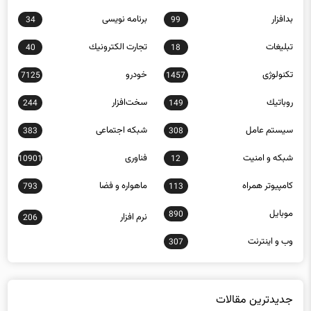
تبلیغات
تجارت الكترونيك
40
18
تکنولوژی
خودرو
7125
1457
روباتيك
سخت‌افزار
244
149
سيستم عامل
شبكه اجتماعی
383
308
شبكه و امنيت
فناوری
10901
12
كامپيوتر همراه
ماهواره و فضا
793
113
موبايل
890
نرم افزار
206
وب و اينترنت
307
جدیدترین مقالات