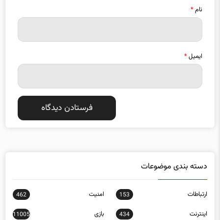
ایمیل
*
دسته بندی موضوعات
ارتباطات
امنيت
462
153
اينترنت
بازی
11005
434
بدافزار
برنامه نويسی
34
99