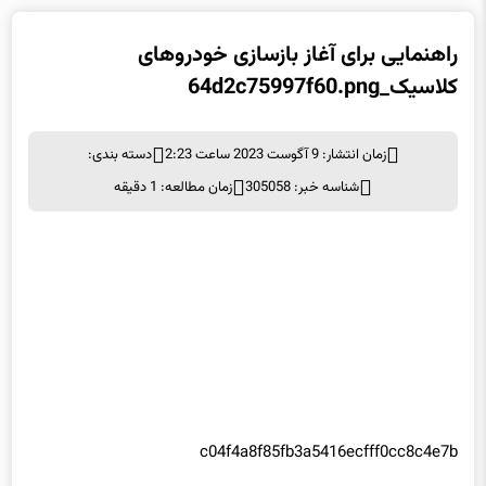
راهنمایی برای آغاز بازسازی خودروهای
کلاسیک_64d2c75997f60.png
زمان انتشار: 9 آگوست 2023 ساعت 2:23
دسته بندی:
شناسه خبر: 305058
زمان مطالعه: 1 دقیقه
c04f4a8f85fb3a5416ecfff0cc8c4e7b