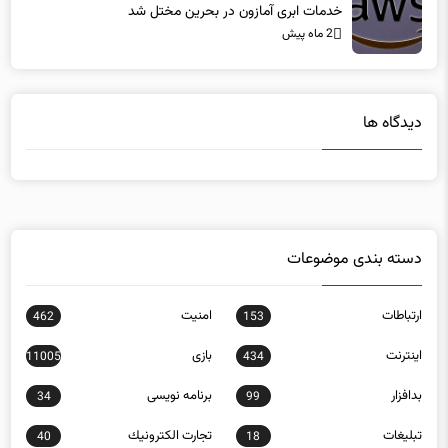
خدمات ابری آمازون در بحرین مختل شد
2 ماه پیش
دیدگاه ها
دسته بندی موضوعات
ارتباطات
امنيت
462
153
اينترنت
بازی
11005
434
بدافزار
برنامه نويسی
34
99
تبلیغات
تجارت الكترونيك
40
18