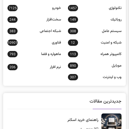
تکنولوژی
خودرو
7125
1457
روباتيك
سخت‌افزار
244
149
سيستم عامل
شبكه اجتماعی
383
308
شبكه و امنيت
فناوری
10901
12
كامپيوتر همراه
ماهواره و فضا
793
113
موبايل
890
نرم افزار
206
وب و اينترنت
307
جدیدترین مقالات
راهنمای خرید اسکنر