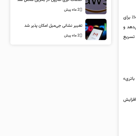
2 ماه پیش
به گزارش gsxr و به نقل از CNET، تقریباً تمام گوشی‌های هوشمند امروزی از باتری‌های لیتیوم‑یونی استفاده می‌کنند. نگه داشتن گوشی در شارژ ۱۰۰٪ برای
تغییر نشانی جی‌میل امکان پذیر شد
ی‌دهد و
2 ماه پیش
 تسریع
باتری»
مگیری افزایش