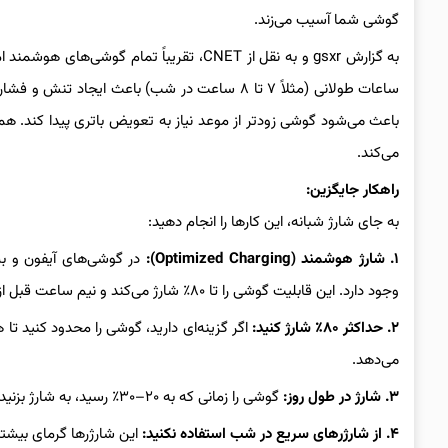
گوشی شما آسیب می‌زند.
ساعات طولانی (مثلاً ۷ تا ۸ ساعت در شب) باعث ا
باعث می‌شود گوشی زودتر از موعد نیاز به تعویض باتری پیدا کند. ه
می‌کند.
راهکار جایگزین:
به جای شارژ شبانه، این کارها را انجام دهید:
۱. شارژ هوشمند (Optimized Charging):
در گوشی‌های آیفون و بسی
وجود دارد. این قابلیت گوشی را تا ۸۰٪ شارژ می‌کند و نیم ساعت قبل از بیدار شدن شما، شارژ را به ۱۰۰٪ می‌رساند.
۲. حداکثر ۸۰٪ شارژ کنید:
می‌دهد.
۳. شارژ در طول روز:
گوشی را زمانی که به ۲۰–۳۰٪ رسید، به شارژ بزنید و وقتی به ۸۰–۹۰٪ رسید، از شارژ جدا کنید.
۴. از شارژرهای سریع در شب استفاده نکنید:
این شارژرها گرمای بیشتری تولید م