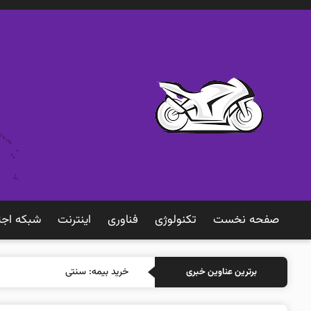
صفحه نخست
تکنولوژی
فناوری
اينترنت
شبكه اجت
خرید بیمه: سنتی یا آنلاین؟ کدامی
برترین عناوین خبری