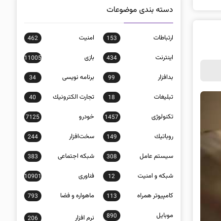
دسته بندی موضوعات
ارتباطات
امنيت
462
153
اينترنت
بازی
11005
434
بدافزار
برنامه نويسی
34
99
تبلیغات
تجارت الكترونيك
40
18
تکنولوژی
خودرو
7125
1457
روباتيك
سخت‌افزار
244
149
سيستم عامل
شبكه اجتماعی
383
308
شبكه و امنيت
فناوری
10901
12
كامپيوتر همراه
ماهواره و فضا
793
113
موبايل
890
نرم افزار
206