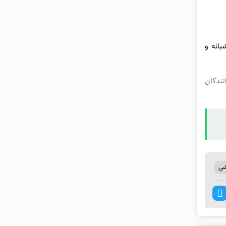
بانه و
نندگان
شی