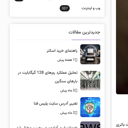
وب و اينترنت
307
جدیدترین مقالات
راهنمای خرید اسکنر
1 هفته پیش
تحلیل عملکرد رم‌های 128 گیگابایت در
بارهای سنگین
2 ماه پیش
تغییر آدرس سایت پلیس فتا
2 ماه پیش
 باتری
خدمات ابری آمازون در بحرین مختل شد