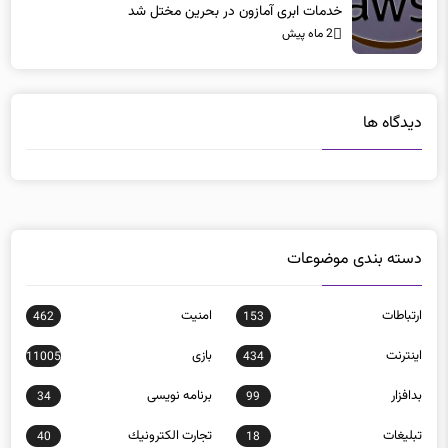
خدمات ابری آمازون در بحرین مختل شد
2 ماه پیش
دیدگاه ها
دسته بندی موضوعات
ارتباطات
امنيت
462
153
اينترنت
بازی
11005
434
بدافزار
برنامه نويسی
34
99
تبلیغات
تجارت الكترونيك
40
18