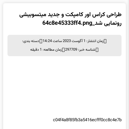
طراحی کراس اور کامپکت و جدید میتسوبیشی
رونمایی شد_64c8e45333ff4.png
زمان انتشار: 1 آگوست 2023 ساعت 14:24
دسته بندی:
شناسه خبر: 297709
زمان مطالعه: 1 دقیقه
c04f4a8f85fb3a5416ecfff0cc8c4e7b