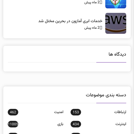
2 ماه پیش
خدمات ابری آمازون در بحرین مختل شد
2 ماه پیش
دیدگاه ها
دسته بندی موضوعات
ارتباطات
امنيت
462
153
اينترنت
بازی
11005
434