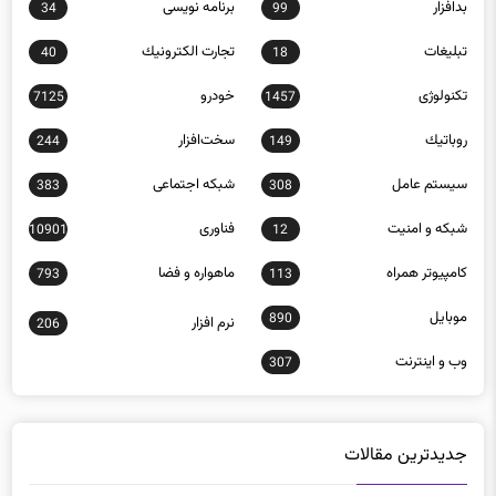
بدافزار
برنامه نويسی
34
99
تبلیغات
تجارت الكترونيك
40
18
تکنولوژی
خودرو
7125
1457
روباتيك
سخت‌افزار
244
149
سيستم عامل
شبكه اجتماعی
383
308
شبكه و امنيت
فناوری
10901
12
كامپيوتر همراه
ماهواره و فضا
793
113
موبايل
890
نرم افزار
206
وب و اينترنت
307
جدیدترین مقالات