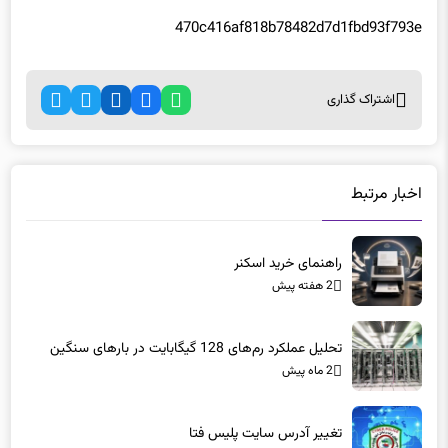
470c416af818b78482d7d1fbd93f793e
اشتراک گذاری
اخبار مرتبط
راهنمای خرید اسکنر
2 هفته پیش
تحلیل عملکرد رم‌های 128 گیگابایت در بارهای سنگین
2 ماه پیش
تغییر آدرس سایت پلیس فتا