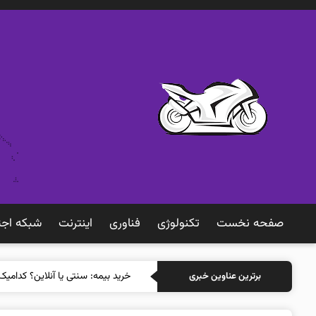
صفحه نخست
تکنولوژی
فناوری
اينترنت
شبكه اجت
خرید بیمه: سنتی یا آنلاین؟ کدامیک
برترین عناوین خبری