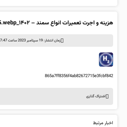
هزینه و اجرت تعمیرات انواع سمند – ۱۴۰۲_6509ad71e02f5.webp
زمان انتشار: 19 سپتامبر 2023 ساعت 17:47
865a7ff8356f4ab82672715e3fcbf842
اشتراک گذاری
اخبار مرتبط