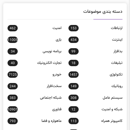
دسته بندی موضوعات
ارتباطات
امنيت
462
153
اينترنت
بازی
11005
434
بدافزار
برنامه نويسی
34
99
تبلیغات
تجارت الكترونيك
40
18
تکنولوژی
خودرو
7125
1457
روباتيك
سخت‌افزار
244
149
سيستم عامل
شبكه اجتماعی
383
308
شبكه و امنيت
فناوری
10901
12
كامپيوتر همراه
ماهواره و فضا
793
113
موبايل
890
نرم افزار
206