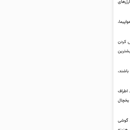
رژرهای
اپیما،
ش کردن
یشترین
باشند،
حیط اطراف
 یخچال
ن گوشی
 هزینه