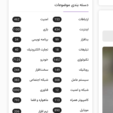
دسته بندی موضوعات
ارتباطات
امنيت
462
153
اينترنت
بازی
11005
434
بدافزار
برنامه نويسی
34
99
تبلیغات
تجارت الكترونيك
40
18
تکنولوژی
خودرو
7125
1457
روباتيك
سخت‌افزار
244
149
سيستم عامل
شبكه اجتماعی
383
308
شبكه و امنيت
فناوری
10901
12
كامپيوتر همراه
ماهواره و فضا
793
113
موبايل
890
نرم افزار
206