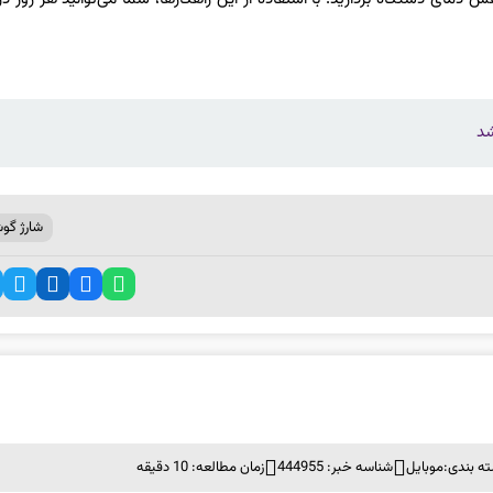
شارژ گو
ه بندی:
موبايل
شناسه خبر: 444955
زمان مطالعه: 10 دقیقه