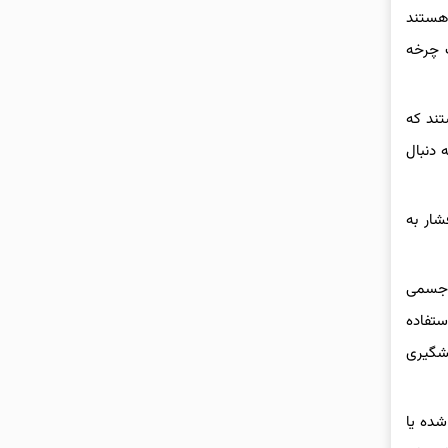
 هستند
 یک چرخه
تند که
 دنبال
شار به
ت جسمی
ستفاده
یشگیری
شده یا