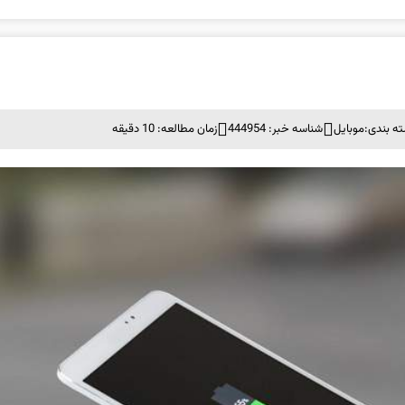
ه بندی:
موبايل
شناسه خبر: 444954
زمان مطالعه: 10 دقیقه