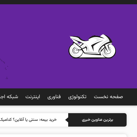
صفحه نخست
تکنولوژی
فناوری
اينترنت
شبكه اجت
خرید بیمه: سنتی
برترین عناوین خبری