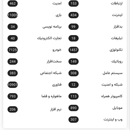
ارتباطات
امنيت
462
153
اينترنت
بازی
11005
434
بدافزار
برنامه نويسی
34
99
تبلیغات
تجارت الكترونيك
40
18
تکنولوژی
خودرو
7125
1457
روباتيك
سخت‌افزار
244
149
سيستم عامل
شبكه اجتماعی
383
308
شبكه و امنيت
فناوری
10901
12
كامپيوتر همراه
ماهواره و فضا
793
113
موبايل
890
نرم افزار
206
وب و اينترنت
307