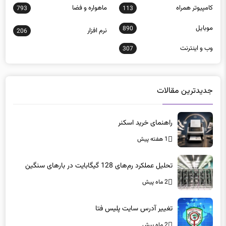
موبايل
890
نرم افزار
206
وب و اينترنت
307
جدیدترین مقالات
راهنمای خرید اسکنر
1 هفته پیش
تحلیل عملکرد رم‌های 128 گیگابایت در بارهای سنگین
2 ماه پیش
تغییر آدرس سایت پلیس فتا
2 ماه پیش