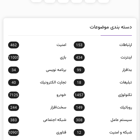
دسته بندی موضوعات
ارتباطات
امنيت
462
153
اينترنت
بازی
11005
434
بدافزار
برنامه نويسی
34
99
تبلیغات
تجارت الكترونيك
40
18
تکنولوژی
خودرو
7125
1457
روباتيك
سخت‌افزار
244
149
سيستم عامل
شبكه اجتماعی
383
308
شبكه و امنيت
فناوری
10901
12
كامپيوتر همراه
ماهواره و فضا
793
113