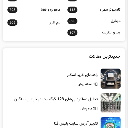
كامپيوتر همراه
ماهواره و فضا
793
113
موبايل
890
نرم افزار
206
وب و اينترنت
307
جدیدترین مقالات
راهنمای خرید اسکنر
1 هفته پیش
تحلیل عملکرد رم‌های 128 گیگابایت در بارهای سنگین
2 ماه پیش
تغییر آدرس سایت پلیس فتا