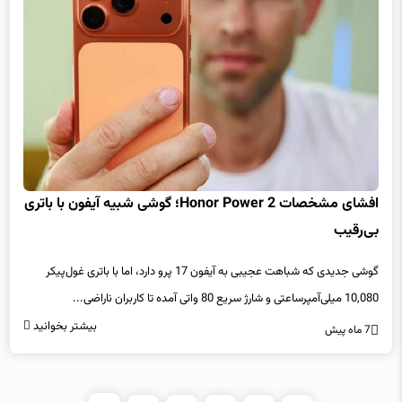
افشای مشخصات Honor Power 2؛ گوشی شبیه آیفون با باتری
بی‌رقیب
گوشی جدیدی که شباهت عجیبی به آیفون 17 پرو دارد، اما با باتری غول‌پیکر
10,080 میلی‌آمپرساعتی و شارژ سریع 80 واتی آمده تا کاربران ناراضی...
بیشتر بخوانید
7 ماه پیش