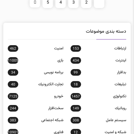
5
4
3
2
1
دسته بندی موضوعات
ارتباطات
امنيت
462
153
اينترنت
بازی
11005
434
بدافزار
برنامه نويسی
34
99
تبلیغات
تجارت الكترونيك
40
18
تکنولوژی
خودرو
7125
1457
روباتيك
سخت‌افزار
244
149
سيستم عامل
شبكه اجتماعی
383
308
شبكه و امنيت
فناوری
10901
12