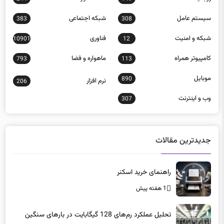
سيستم عامل
شبكه اجتماعی
383
308
شبكه و امنيت
فناوری
10901
12
كامپيوتر همراه
ماهواره و فضا
793
113
موبايل
890
نرم افزار
206
وب و اينترنت
307
جدیدترین مقالات
راهنمای خرید اسکنر
1 هفته پیش
تحلیل عملکرد رم‌های 128 گیگابایت در بارهای سنگین