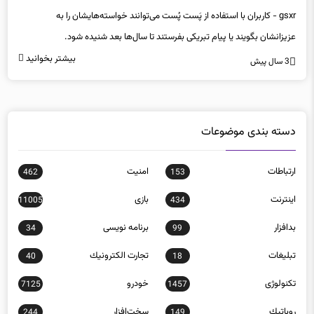
gsxr - کاربران با استفاده از پَست‌ پُست می‌توانند خواسته‌هایشان را به
عزیزانشان بگویند یا پیام تبریکی بفرستند تا سال‌ها بعد شنیده شود.
بیشتر بخوانید
3 سال پیش
دسته بندی موضوعات
ارتباطات
امنيت
462
153
اينترنت
بازی
11005
434
بدافزار
برنامه نويسی
34
99
تبلیغات
تجارت الكترونيك
40
18
تکنولوژی
خودرو
7125
1457
روباتيك
سخت‌افزار
244
149