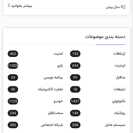
بیشتر بخوانید
3 سال پیش
دسته بندی موضوعات
ارتباطات
امنيت
462
153
اينترنت
بازی
11005
434
بدافزار
برنامه نويسی
34
99
تبلیغات
تجارت الكترونيك
40
18
تکنولوژی
خودرو
7125
1457
روباتيك
سخت‌افزار
244
149
سيستم عامل
شبكه اجتماعی
383
308