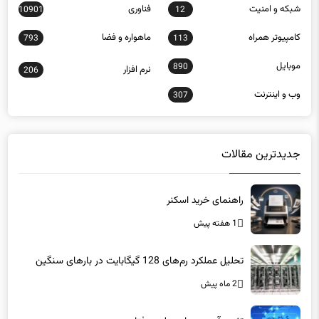
شبكه و امنيت
فناوری
10901
12
كامپيوتر همراه
ماهواره و فضا
793
113
موبايل
890
نرم افزار
206
وب و اينترنت
307
جدیدترین مقالات
راهنمای خرید اسکنر
1 هفته پیش
تحلیل عملکرد رم‌های 128 گیگابایت در بارهای سنگین
2 ماه پیش