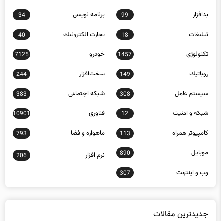
بدافزار
برنامه نويسی
34
99
تبلیغات
تجارت الكترونيك
40
18
تکنولوژی
خودرو
7125
1457
روباتيك
سخت‌افزار
244
149
سيستم عامل
شبكه اجتماعی
383
308
شبكه و امنيت
فناوری
10901
12
كامپيوتر همراه
ماهواره و فضا
793
113
موبايل
890
نرم افزار
206
وب و اينترنت
307
جدیدترین مقالات