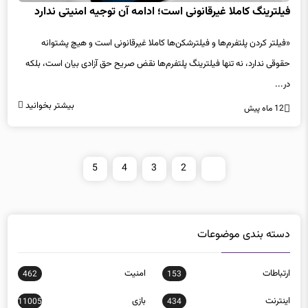
«فیلتر کردن پلتفرم‌ها و فیلترشکن‌ها کاملا غیرقانونی است و هیچ پشتوانه
حقوقی ندارد، نه تنها فیلترینگ پلتفرم‌ها نقض صریح حق آزادی بیان است، بلکه
در...
بیشتر بخوانید
12 ماه پیش
5
4
3
2
1
دسته بندی موضوعات
ارتباطات
امنيت
462
153
اينترنت
بازی
11005
434