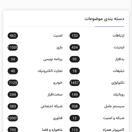
دسته بندی موضوعات
ارتباطات
امنيت
462
153
اينترنت
بازی
11005
434
بدافزار
برنامه نويسی
34
99
تبلیغات
تجارت الكترونيك
40
18
تکنولوژی
خودرو
7125
1457
روباتيك
سخت‌افزار
244
149
سيستم عامل
شبكه اجتماعی
383
308
شبكه و امنيت
فناوری
10901
12
كامپيوتر همراه
ماهواره و فضا
793
113