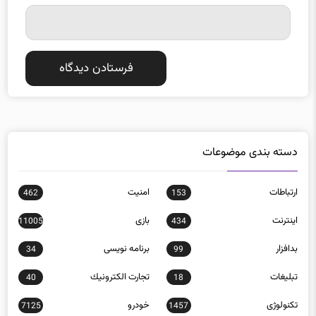
دسته بندی موضوعات
ارتباطات
امنيت
462
153
اينترنت
بازی
11005
434
بدافزار
برنامه نويسی
34
99
تبلیغات
تجارت الكترونيك
40
18
تکنولوژی
خودرو
7125
1457