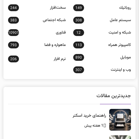
روباتيك
سخت‌افزار
244
149
سيستم عامل
شبكه اجتماعی
383
308
شبكه و امنيت
فناوری
10901
12
كامپيوتر همراه
ماهواره و فضا
793
113
موبايل
890
نرم افزار
206
وب و اينترنت
307
جدیدترین مقالات
راهنمای خرید اسکنر
1 هفته پیش