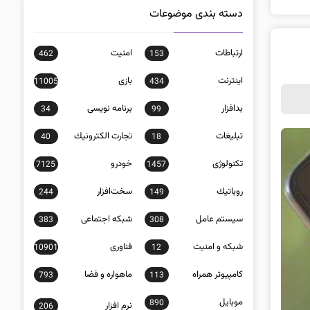
دسته بندی موضوعات
ارتباطات
امنيت
462
153
اينترنت
بازی
11005
434
بدافزار
برنامه نويسی
34
99
تبلیغات
تجارت الكترونيك
40
18
تکنولوژی
خودرو
7125
1457
روباتيك
سخت‌افزار
244
149
سيستم عامل
شبكه اجتماعی
383
308
شبكه و امنيت
فناوری
10901
12
كامپيوتر همراه
ماهواره و فضا
793
113
موبايل
890
نرم افزار
206