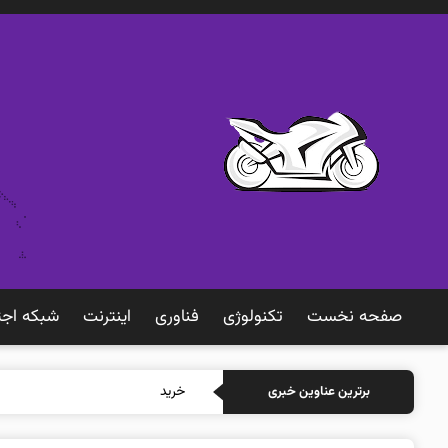
صفحه نخست
تکنولوژی
فناوری
اينترنت
شبكه اجت
خرید بیمه: سنتی ی
برترین عناوین خبری