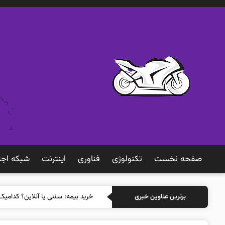
صفحه نخست
تکنولوژی
فناوری
اينترنت
شبكه اجت
خرید بیمه
برترین عناوین خبری