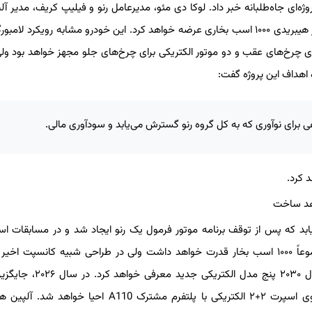
ند اسپرت گروه رنو، پس از رونمایی از شاسی‌بلند A390، از پروژه‌ای جاه‌طلبانه خبر داد. لوکا دی مئو، مدیرعامل رنو و فیلیپ کریف، مدی
گفت‌وگو با تاپ گیر تأیید کردند که این برند تا سال ۲۰۲۸ یک هایپرکار هیبریدی ۱۰۰۰ اسب بخاری عرضه خواهد کرد. این خودرو مشابه رویکرد
شرانهٔ بنزینی توربوشارژ برای چرخ‌های عقب و دو موتور الکتریکی برای چرخ‌های جلو مجهز خواهد بود 
ی برای نوآوری که به کل گروه رنو گسترش می‌یابد و سودآوری مالی.
د کرد.
بد که پس از توقف برنامه موتور فرمول یک رنو ایجاد شد و در مسابقات ا
جهانی نیز فعال است. قوای محرکهٔ پلاگین‌هیبریدی این خودرو مجموعاً ۱۰۰۰ اسب بخار قدرت خواهد داشت ولی در طراحی شبیه کانسپت 
نخواهد بود. نام این خودرو نیز هنوز اعلام نشده است. آلپین تا سال ۲۰۳۰ پنج 
الکتریکی A110 رونمایی می‌شود. سپس، نام A310 برای یک خودروی اسپرت ۲+۲ الکتریکی با پلتفرم مشترک A110 ا