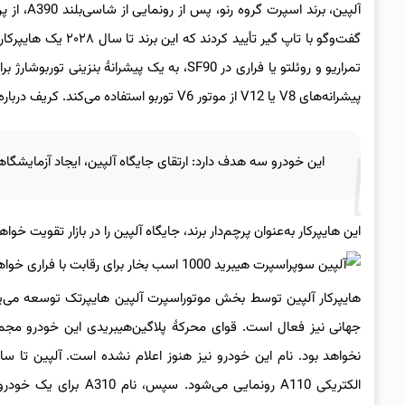
آلپین، بر
تمراریو و روئلتو یا فراری در SF90، به یک پی
پیشرانه‌های V8 یا V12 از موتور V6 توربو استفاده می‌کند. کریف درباره اهداف این پروژه گفت:
این خودرو سه هدف دارد: ارتقای جایگاه آلپین، ایجاد آزمایشگاه
این هایپرکار به‌عنوان پرچم‌دار برند، جایگاه آلپین را در بازار تقویت خواه
هایپرکار آلپین توسط بخش موتوراسپرت آلپین هایپرتک توسعه می‌یا