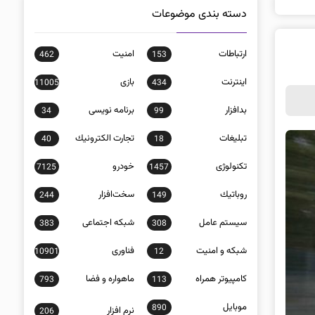
دسته بندی موضوعات
ارتباطات
امنيت
462
153
اينترنت
بازی
11005
434
بدافزار
برنامه نويسی
34
99
تبلیغات
تجارت الكترونيك
40
18
تکنولوژی
خودرو
7125
1457
روباتيك
سخت‌افزار
244
149
سيستم عامل
شبكه اجتماعی
383
308
شبكه و امنيت
فناوری
10901
12
كامپيوتر همراه
ماهواره و فضا
793
113
موبايل
890
نرم افزار
206