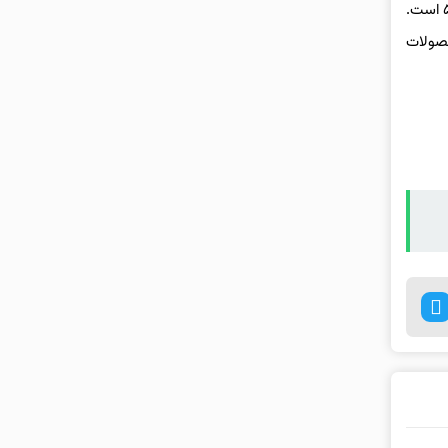
شاسی‌بلندی بزرگ‌تر از A390 برای ورود به بازار آمریکا توسعه می‌دهد. در حال حاضر، آلپین مدل A290 را نیز عرضه می‌کند که نسخه تقویت‌شده رنو ۵ است.
حصولات