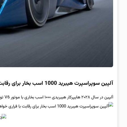
آلپین سوپراسپرت هیبرید 1000 اسب بخار برای رقابت با فراری خواهد ساخت
آلپین در سال ۲۰۲۸ هایپرکار هیبریدی ۱۰۰۰ اسب بخاری با موتور V6 توربو و دو موتور الکتریکی معرفی می‌کند تا با فراری و لامبورگینی رقابت کند.