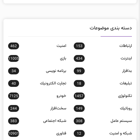
دسته بندی موضوعات
ارتباطات
امنيت
462
153
اينترنت
بازی
11005
434
بدافزار
برنامه نويسی
34
99
تبلیغات
تجارت الكترونيك
40
18
تکنولوژی
خودرو
7125
1457
روباتيك
سخت‌افزار
244
149
سيستم عامل
شبكه اجتماعی
383
308
شبكه و امنيت
فناوری
10901
12
كامپيوتر همراه
ماهواره و فضا
793
113