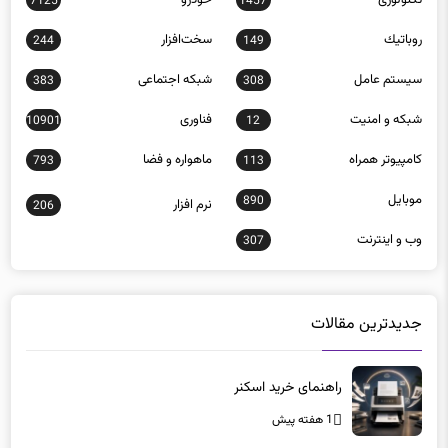
7125
1457
روباتيك
سخت‌افزار
244
149
سيستم عامل
شبكه اجتماعی
383
308
شبكه و امنيت
فناوری
10901
12
كامپيوتر همراه
ماهواره و فضا
793
113
موبايل
890
نرم افزار
206
وب و اينترنت
307
جدیدترین مقالات
راهنمای خرید اسکنر
1 هفته پیش