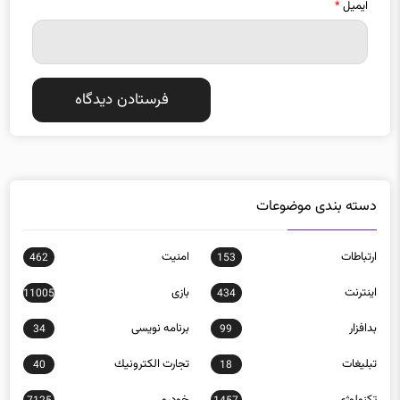
ایمیل
*
دسته بندی موضوعات
ارتباطات
امنيت
462
153
اينترنت
بازی
11005
434
بدافزار
برنامه نويسی
34
99
تبلیغات
تجارت الكترونيك
40
18
تکنولوژی
خودرو