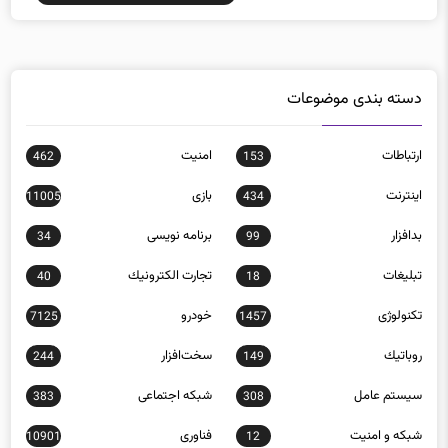
دسته بندی موضوعات
ارتباطات
امنيت
462
153
اينترنت
بازی
11005
434
بدافزار
برنامه نويسی
34
99
تبلیغات
تجارت الكترونيك
40
18
تکنولوژی
خودرو
7125
1457
روباتيك
سخت‌افزار
244
149
سيستم عامل
شبكه اجتماعی
383
308
شبكه و امنيت
فناوری
10901
12