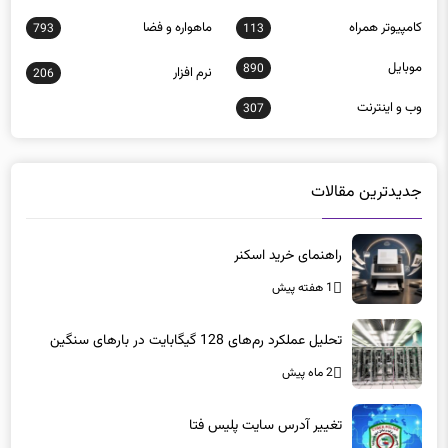
كامپيوتر همراه
ماهواره و فضا
793
113
موبايل
890
نرم افزار
206
وب و اينترنت
307
جدیدترین مقالات
راهنمای خرید اسکنر
1 هفته پیش
تحلیل عملکرد رم‌های 128 گیگابایت در بارهای سنگین
2 ماه پیش
تغییر آدرس سایت پلیس فتا