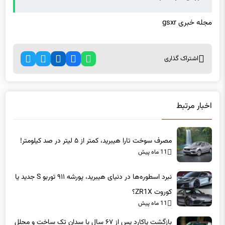
مجله خبری gsxr
اشتراک گذاری
اخبار مرتبط
مصرف سوخت تارا هیبرید، کمتر از ۵ لیتر در صد کیلومتر!
11 ماه پیش
نبرد اسطوره‌ها در دنیای هیبرید، پورشه ۹۱۱ توربو S جدید یا
کوروت ZR1X؟
11 ماه پیش
بازگشت پاکارد پس از ۶۷ سال با سدان تک ساخت و مجلل
بر پایه بنتلی