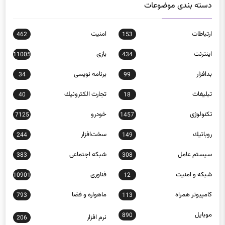
ارتباطات
امنيت
462
153
اينترنت
بازی
11005
434
بدافزار
برنامه نويسی
34
99
تبلیغات
تجارت الكترونيك
40
18
تکنولوژی
خودرو
7125
1457
روباتيك
سخت‌افزار
244
149
سيستم عامل
شبكه اجتماعی
383
308
شبكه و امنيت
فناوری
10901
12
كامپيوتر همراه
ماهواره و فضا
793
113
موبايل
890
نرم افزار
206
وب و اينترنت
307