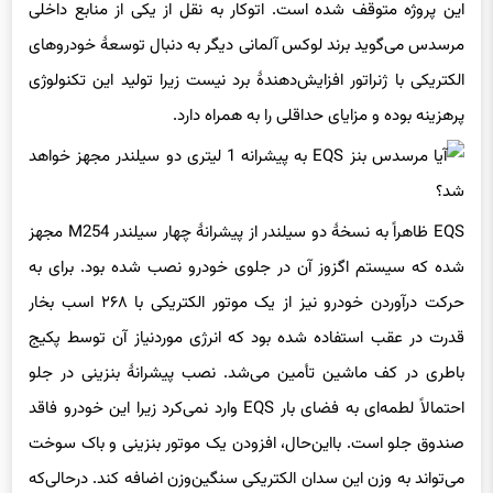
مرسدس می‌گوید برند لوکس آلمانی دیگر به‌ دنبال توسعهٔ خودروهای
الکتریکی با ژنراتور افزایش‌دهندهٔ برد نیست زیرا تولید این تکنولوژی
پرهزینه بوده و مزایای حداقلی را به همراه دارد.
EQS ظاهراً به نسخهٔ دو سیلندر از پیشرانهٔ چهار سیلندر M254 مجهز
شده که سیستم اگزوز آن در جلوی خودرو نصب شده بود. برای به
حرکت درآوردن خودرو نیز از یک موتور الکتریکی با ۲۶۸ اسب بخار
قدرت در عقب استفاده شده بود که انرژی موردنیاز آن توسط پکیج
باطری در کف ماشین تأمین می‌شد. نصب پیشرانهٔ بنزینی در جلو
احتمالاً لطمه‌ای به فضای بار EQS وارد نمی‌کرد زیرا این خودرو فاقد
صندوق جلو است. بااین‌حال، افزودن یک موتور بنزینی و باک سوخت
می‌تواند به وزن این سدان الکتریکی سنگین‌وزن اضافه کند. درحالی‌که
حاضر، نسخهٔ EQS450 پایه ۲۵۴۰ کیلوگرم وزن دارد.