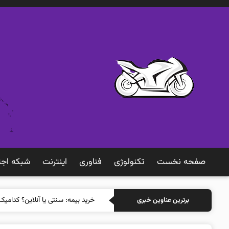
صفحه نخست
تکنولوژی
فناوری
اينترنت
شبكه اجت
خرید بیمه: سنتی یا
برترین عناوین خبری