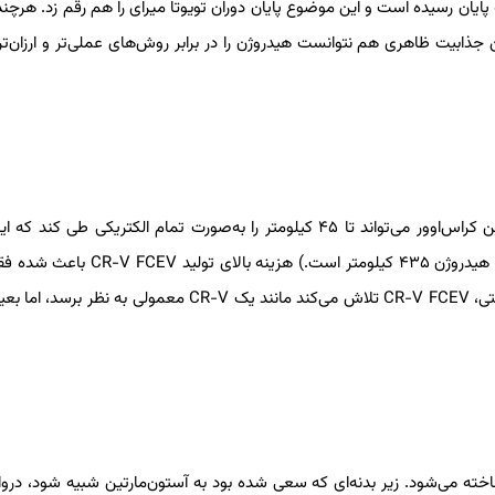
ایان رسیده است و این موضوع پایان دوران تویوتا میرای را هم رقم زد. هرچند
جذابیت ظاهری هم نتوانست هیدروژن را در برابر روش‌های عملی‌تر و ارزان‌ت
همان مشکلات میرای برای CR-V FCEV نیز صدق می‌کند هرچند این کراس‌اوور می‌تواند تا ۴۵ کیلومتر را به‌صورت تمام الکتریکی ط
کارایی خودرو را افزایش می‌دهد. (برد کل با شارژ کامل باتری و باک پر هیدروژن ۴۳۵ کیلومتر است.)
اجاره در دسترس باشد. علاوه بر صداهای آزاردهنده سیستم پیل سوختی، CR-V FCEV تلاش می‌کند مانند یک CR-V معمولی 
ناخته می‌شود. زیر بدنه‌ای که سعی شده بود به آستون‌مارتین شبیه شود، درو