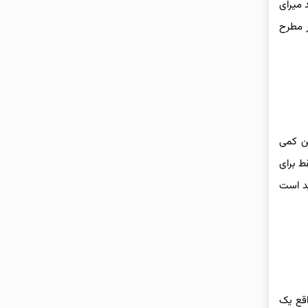
 میرای
ر مطرح
ی کند که این کمی
 هزینه بالای تولید CR-V FCEV باعث شده فقط برای
به نظر برسد، اما بعید است
اقع یک