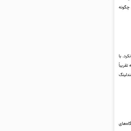
 چگونه
ورد اما مزدا MX-30 این مسیر را طی نکرد. با
لی‌که تقریباً
 درنتیجه، هندلینگ
اه‌های