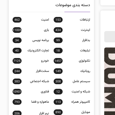
دسته بندی موضوعات
ارتباطات
امنيت
462
153
اينترنت
بازی
11005
434
بدافزار
برنامه نويسی
34
99
تبلیغات
تجارت الكترونيك
40
18
تکنولوژی
خودرو
7125
1457
روباتيك
سخت‌افزار
244
149
سيستم عامل
شبكه اجتماعی
383
308
شبكه و امنيت
فناوری
10901
12
كامپيوتر همراه
ماهواره و فضا
793
113
موبايل
890
نرم افزار
206