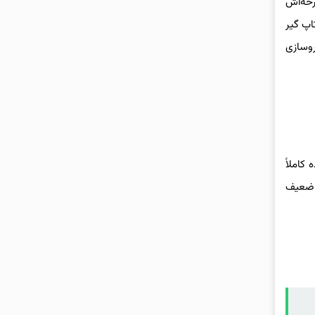
رخه‌اش
اپ گیر
وسازی
ین ایده کاملاً
الیایی ضعیف