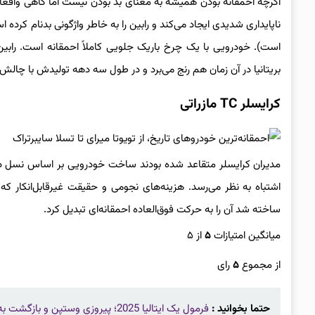
اگرچه احمقانه بودن همیشه به معنای بد بودن نیست اما گاهی واقعاً
ناپایداری شدیدی ایجاد می‌کند و رابین را به خاطر واژگونی بدنام ک
است). خودرویی با یک چرخ باریک جلویی کاملاً احمقانه است. را
بریتانیا در آن زمان هم رنج می‌برد و در طول سه دهه تولیدش با چالش‌ها
کرایسلر TC مازراتی
ساخته شد آن را به حرکت فوق‌العاده احمقانه‌ای تبدیل کرد.
میانگین امتیازات
۵
از ۵
از مجموع
۵
رای
حتما بخوانید :
فرمول یک ایتالیا 2025؛ پیروزی وستپن و بازگشت به روزهای اوج