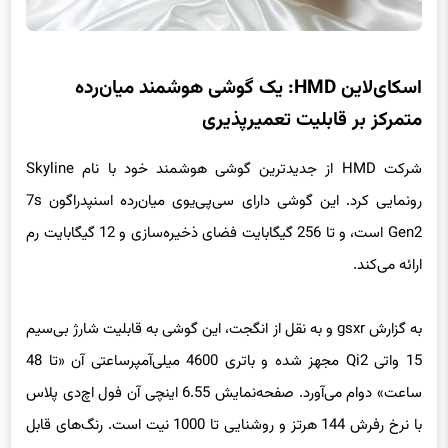
اسکای‌لاین HMD: یک گوشی‌ هوشمند میان‌رده
متمرکز بر قابلیت تعمیرپذیری
شرکت HMD از جدیدترین گوشی هوشمند خود با نام Skyline
رونمایی کرد. این گوشی دارای سی‌پی‌یوی میان‌رده اسنپدراگون 7s
Gen2 است، و تا 256 گیگابایت فضای ذخیره‌سازی و 12 گیگابایت رم
ارائه می‌کند.
به گزارش gsxr و به نقل از انگجت، این گوشی به قابلیت شارژ بی‌سیم
15 واتی Qi2 مجهز شده و باتری 4600 میلی‌آمپرساعتی آن «تا 48
ساعت» دوام می‌آورد. صفحه‌نمایش 6.55 اینچی آن فول اچ‌دی پلاس
با نرخ رفرش 144 هرتز و روشنایی تا 1000 نیت است. رنگ‌های قابل