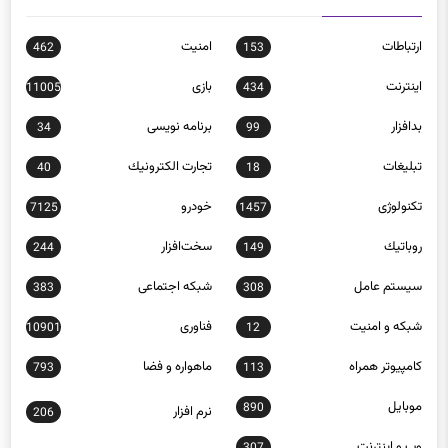
ارتباطات
امنيت
462
153
اينترنت
بازی
11005
434
بدافزار
برنامه نويسی
34
99
تبلیغات
تجارت الكترونيك
40
18
تکنولوژی
خودرو
7125
1457
روباتيك
سخت‌افزار
244
149
سيستم عامل
شبكه اجتماعی
383
308
شبكه و امنيت
فناوری
10901
12
كامپيوتر همراه
ماهواره و فضا
793
113
موبايل
890
نرم افزار
206
وب و اينترنت
307