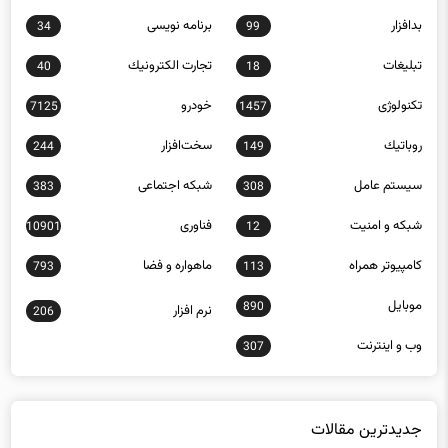
بدافزار
برنامه نويسی
34
99
تبلیغات
تجارت الكترونيك
40
18
تکنولوژی
خودرو
7125
1457
روباتيك
سخت‌افزار
244
149
سيستم عامل
شبكه اجتماعی
383
308
شبكه و امنيت
فناوری
10901
12
كامپيوتر همراه
ماهواره و فضا
793
113
موبايل
890
نرم افزار
206
وب و اينترنت
307
جدیدترین مقالات