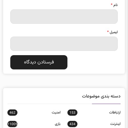
نام
*
ایمیل
*
دسته بندی موضوعات
ارتباطات
امنيت
462
153
اينترنت
بازی
11005
434