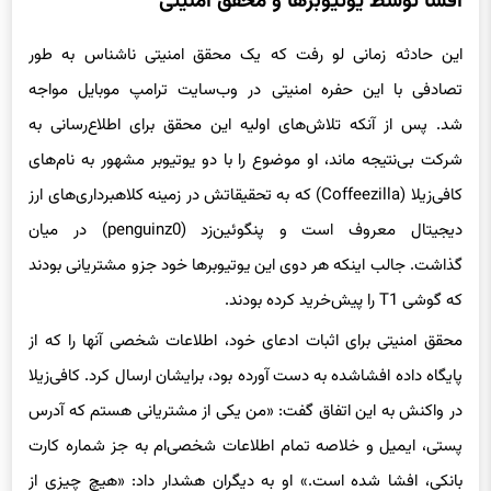
این حادثه زمانی لو رفت که یک محقق امنیتی ناشناس به طور
تصادفی با این حفره امنیتی در وب‌سایت ترامپ موبایل مواجه
شد. پس از آنکه تلاش‌های اولیه این محقق برای اطلاع‌رسانی به
شرکت بی‌نتیجه ماند، او موضوع را با دو یوتیوبر مشهور به نام‌های
کافی‌زیلا (Coffeezilla) که به تحقیقاتش در زمینه کلاهبرداری‌های ارز
دیجیتال معروف است و پنگوئین‌زد (penguinz0) در میان
گذاشت. جالب اینکه هر دوی این یوتیوبرها خود جزو مشتریانی بودند
که گوشی T1 را پیش‌خرید کرده بودند.
محقق امنیتی برای اثبات ادعای خود، اطلاعات شخصی آنها را که از
پایگاه داده افشاشده به دست آورده بود، برایشان ارسال کرد. کافی‌زیلا
در واکنش به این اتفاق گفت: «من یکی از مشتریانی هستم که آدرس
پستی، ایمیل و خلاصه تمام اطلاعات شخصی‌ام به جز شماره کارت
بانکی، افشا شده است.» او به دیگران هشدار داد: «هیچ چیزی از
وب‌سایت ترامپ موبایل نخرید، مگر اینکه آماده باشید اطلاعاتتان