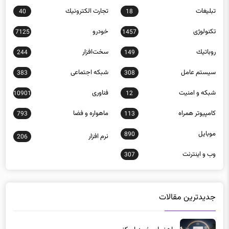
تکنولوژی
خودرو
7125
1457
روباتيك
سخت‌افزار
244
149
سيستم عامل
شبكه اجتماعی
383
308
شبكه و امنيت
فناوری
10901
12
كامپيوتر همراه
ماهواره و فضا
793
113
موبايل
890
نرم افزار
206
وب و اينترنت
307
جدیدترین مقالات
راهنمای خرید اسکنر