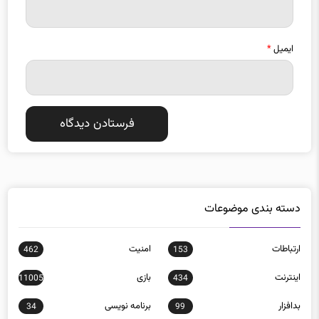
ایمیل
*
دسته بندی موضوعات
ارتباطات
امنيت
462
153
اينترنت
بازی
11005
434
بدافزار
برنامه نويسی
34
99
تبلیغات
تجارت الكترونيك
40
18