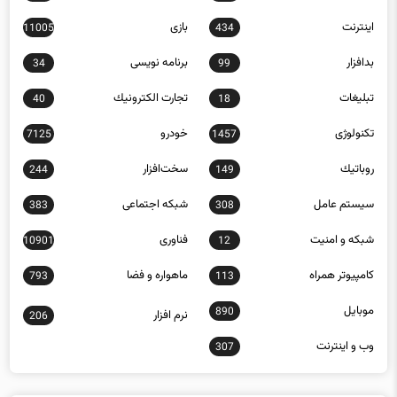
ارتباطات
امنيت
462
153
اينترنت
بازی
11005
434
بدافزار
برنامه نويسی
34
99
تبلیغات
تجارت الكترونيك
40
18
تکنولوژی
خودرو
7125
1457
روباتيك
سخت‌افزار
244
149
سيستم عامل
شبكه اجتماعی
383
308
شبكه و امنيت
فناوری
10901
12
كامپيوتر همراه
ماهواره و فضا
793
113
موبايل
890
نرم افزار
206
وب و اينترنت
307