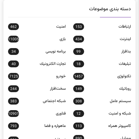
دسته بندی موضوعات
ارتباطات
امنيت
462
153
اينترنت
بازی
11005
434
بدافزار
برنامه نويسی
34
99
تبلیغات
تجارت الكترونيك
40
18
تکنولوژی
خودرو
7125
1457
روباتيك
سخت‌افزار
244
149
سيستم عامل
شبكه اجتماعی
383
308
شبكه و امنيت
فناوری
10901
12
كامپيوتر همراه
ماهواره و فضا
793
113
موبايل
890