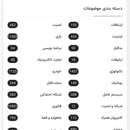
دسته بندی موضوعات
ارتباطات
امنيت
462
153
اينترنت
بازی
11005
434
بدافزار
برنامه نويسی
34
99
تبلیغات
تجارت الكترونيك
40
18
تکنولوژی
خودرو
7125
1457
روباتيك
سخت‌افزار
244
149
سيستم عامل
شبكه اجتماعی
383
308
شبكه و امنيت
فناوری
10901
12
كامپيوتر همراه
ماهواره و فضا
793
113
موبايل
890