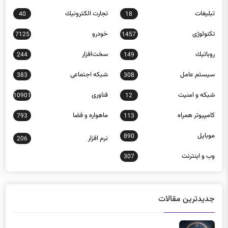
تبلیغات
تجارت الكترونيك
40
18
تکنولوژی
خودرو
7125
1457
روباتيك
سخت‌افزار
244
149
سيستم عامل
شبكه اجتماعی
383
308
شبكه و امنيت
فناوری
10901
12
كامپيوتر همراه
ماهواره و فضا
793
113
موبايل
890
نرم افزار
206
وب و اينترنت
307
جدیدترین مقالات