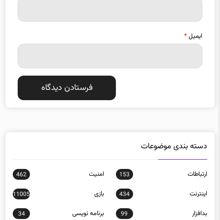
ایمیل
*
دسته بندی موضوعات
ارتباطات
امنيت
462
153
اينترنت
بازی
11005
434
بدافزار
برنامه نويسی
34
99