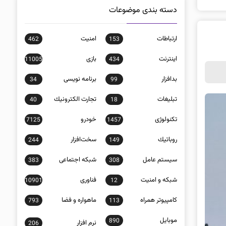
دسته بندی موضوعات
ارتباطات
امنيت
462
153
اينترنت
بازی
11005
434
بدافزار
برنامه نويسی
34
99
تبلیغات
تجارت الكترونيك
40
18
تکنولوژی
خودرو
7125
1457
روباتيك
سخت‌افزار
244
149
سيستم عامل
شبكه اجتماعی
383
308
شبكه و امنيت
فناوری
10901
12
كامپيوتر همراه
ماهواره و فضا
793
113
موبايل
890
نرم افزار
206