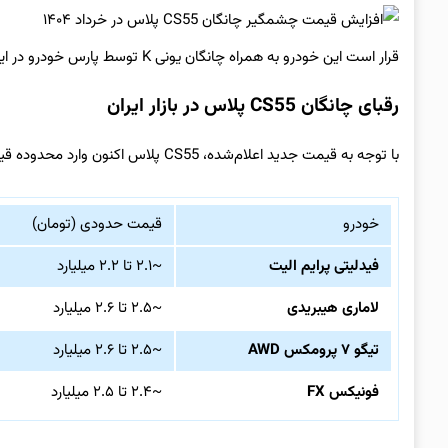
قرار است این خودرو به همراه چانگان یونی K توسط پارس خودرو در ایران مونتاژ شوند.
رقبای چانگان CS55 پلاس در بازار ایران
با توجه به قیمت جدید اعلام‌شده، CS55 پلاس اکنون وارد محدوده قیمتی رقابتی‌تری شده و باید با گزینه‌های زیر رقابت کند:
خودرو
قیمت حدودی (تومان)
فیدلیتی پرایم الیت
~۲.۱ تا ۲.۲ میلیارد
لاماری هیبریدی
~۲.۵ تا ۲.۶ میلیارد
تیگو ۷ پرومکس AWD
~۲.۵ تا ۲.۶ میلیارد
فونیکس FX
~۲.۴ تا ۲.۵ میلیارد