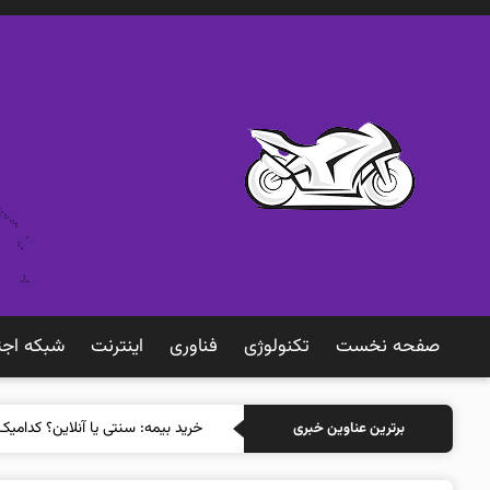
صفحه نخست
تکنولوژی
فناوری
اينترنت
شبكه اجت
خرید بیم
برترین عناوین خبری