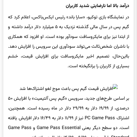
در نمایشگاه بازی توکیو، «سارا باند» رئیس ایکس‌باکس، اعلام کرد که
گیم پس در سال مالی گذشته نزدیک به ۵ میلیارد دلار درآمد داشته و
از ابتدا نیز برای مایکروسافت سودآور بوده است. او افزود که همکاری
با ناشران شخص‌ثالث می‌تواند سودآوری این سرویس را افزایش دهد.
بااین‌حال، تصمیم اخیر مایکروسافت برای افزایش قیمت، خشم
بسیاری از کاربران را برانگیخته است.
بر اساس طرح‌های جدید، سرویس «گیم پس آلتیمیت» با افزایش ۵۰
درصدی، از ۱۹/۹۹ دلار به ۲۹/۹۹ دلار در ماه رسیده است. همچنین،
اشتراک PC Game Pass نیز از ۱۱/۹۹ دلار به ۱۶/۴۹ دلار افزایش یافته
است. دو سطح دیگر یعنی Game Pass Essential و Game Pass
Standard با قیمت‌های ۹/۹۹ و ۱۴/۹۹ دلار ثابت مانده‌اند.