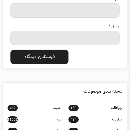
ایمیل
*
دسته بندی موضوعات
ارتباطات
امنيت
462
153
اينترنت
بازی
11005
434
بدافزار
برنامه نويسی
34
99