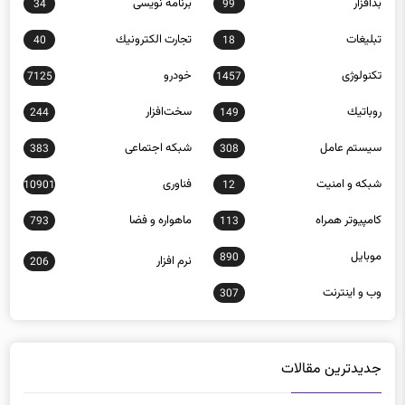
تبلیغات
تجارت الكترونيك
40
18
تکنولوژی
خودرو
7125
1457
روباتيك
سخت‌افزار
244
149
سيستم عامل
شبكه اجتماعی
383
308
شبكه و امنيت
فناوری
10901
12
كامپيوتر همراه
ماهواره و فضا
793
113
موبايل
890
نرم افزار
206
وب و اينترنت
307
جدیدترین مقالات
راهنمای خرید اسکنر