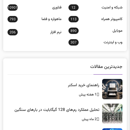
سيستم عامل
شبكه اجتماعی
383
308
شبكه و امنيت
فناوری
10901
12
كامپيوتر همراه
ماهواره و فضا
793
113
موبايل
890
نرم افزار
206
وب و اينترنت
307
جدیدترین مقالات
راهنمای خرید اسکنر
1 هفته پیش
تحلیل عملکرد رم‌های 128 گیگابایت در بارهای سنگین
2 ماه پیش