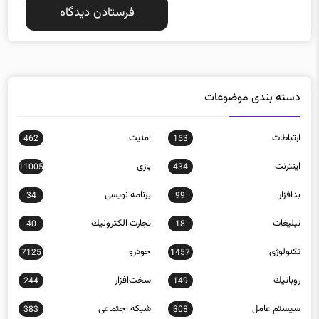
دسته بندی موضوعات
ارتباطات
امنيت
462
153
اينترنت
بازی
11005
434
بدافزار
برنامه نويسی
34
99
تبلیغات
تجارت الكترونيك
40
18
تکنولوژی
خودرو
7125
1457
روباتيك
سخت‌افزار
244
149