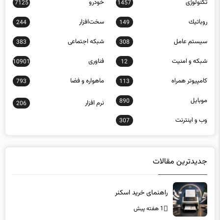
تکنولوژی
خودرو
7125
1457
روباتيك
سخت‌افزار
244
149
سيستم عامل
شبكه اجتماعی
383
308
شبكه و امنيت
فناوری
10901
12
كامپيوتر همراه
ماهواره و فضا
793
113
موبايل
890
نرم افزار
206
وب و اينترنت
307
جدیدترین مقالات
راهنمای خرید اسکنر
1 هفته پیش