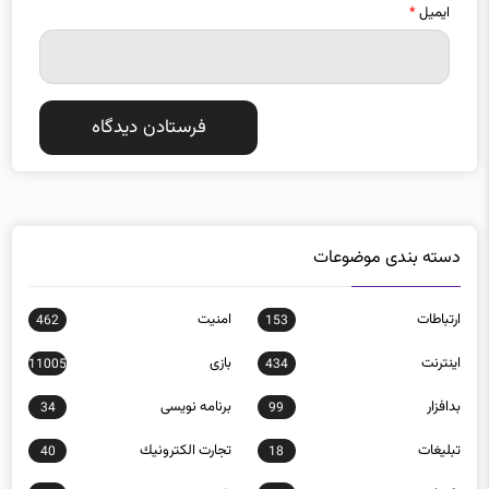
ایمیل
*
دسته بندی موضوعات
ارتباطات
امنيت
462
153
اينترنت
بازی
11005
434
بدافزار
برنامه نويسی
34
99
تبلیغات
تجارت الكترونيك
40
18