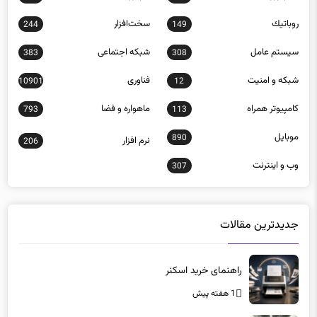
روباتيك
سخت‌افزار
244
149
سيستم عامل
شبكه اجتماعی
383
308
شبكه و امنيت
فناوری
10901
12
كامپيوتر همراه
ماهواره و فضا
793
113
موبايل
890
نرم افزار
206
وب و اينترنت
307
جدیدترین مقالات
راهنمای خرید اسکنر
1 هفته پیش
تحلیل عملکرد رم‌های 128 گیگابایت در بارهای سنگین