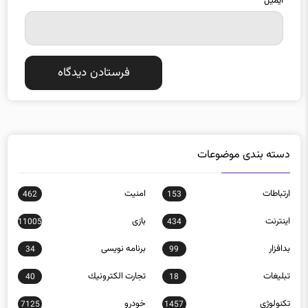
دسته بندی موضوعات
ارتباطات
امنيت
462
153
اينترنت
بازی
11005
434
بدافزار
برنامه نويسی
34
99
تبلیغات
تجارت الكترونيك
40
18
تکنولوژی
خودرو
7125
1457