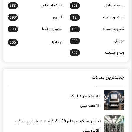
شبكه و امنيت
فناوری
10901
12
كامپيوتر همراه
ماهواره و فضا
793
113
موبايل
890
نرم افزار
206
وب و اينترنت
307
جدیدترین مقالات
راهنمای خرید اسکنر
1 هفته پیش
تحلیل عملکرد رم‌های 128 گیگابایت در بارهای سنگین
2 ماه پیش