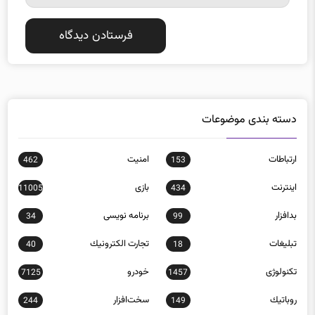
دسته بندی موضوعات
ارتباطات
امنيت
462
153
اينترنت
بازی
11005
434
بدافزار
برنامه نويسی
34
99
تبلیغات
تجارت الكترونيك
40
18
تکنولوژی
خودرو
7125
1457
روباتيك
سخت‌افزار
244
149
سيستم عامل
شبكه اجتماعی
383
308