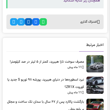
همچنان زیر سایه اسکالید
اشتراک گذاری
اخبار مرتبط
مصرف سوخت تارا هیبرید، کمتر از ۵ لیتر در صد کیلومتر!
11 ماه پیش
نبرد اسطوره‌ها در دنیای هیبرید، پورشه ۹۱۱ توربو S جدید یا
کوروت ZR1X؟
11 ماه پیش
بازگشت پاکارد پس از ۶۷ سال با سدان تک ساخت و مجلل
بر پایه بنتلی