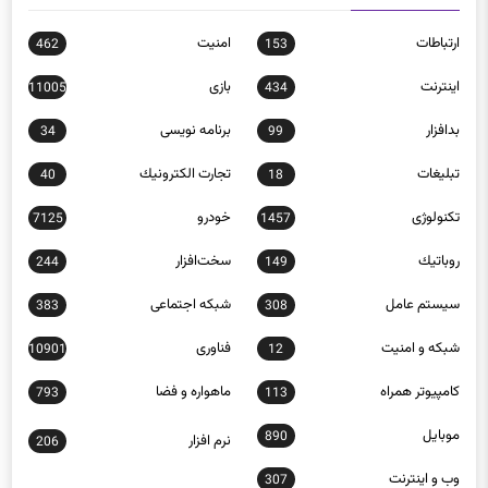
ارتباطات
امنيت
462
153
اينترنت
بازی
11005
434
بدافزار
برنامه نويسی
34
99
تبلیغات
تجارت الكترونيك
40
18
تکنولوژی
خودرو
7125
1457
روباتيك
سخت‌افزار
244
149
سيستم عامل
شبكه اجتماعی
383
308
شبكه و امنيت
فناوری
10901
12
كامپيوتر همراه
ماهواره و فضا
793
113
موبايل
890
نرم افزار
206
وب و اينترنت
307