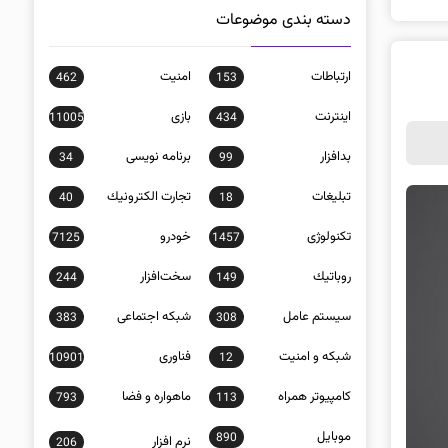
دسته بندی موضوعات
ارتباطات
امنيت
462
153
اينترنت
بازی
11005
434
بدافزار
برنامه نويسی
34
99
تبلیغات
تجارت الكترونيك
40
18
تکنولوژی
خودرو
7125
1457
روباتيك
سخت‌افزار
244
149
سيستم عامل
شبكه اجتماعی
383
308
شبكه و امنيت
فناوری
10901
12
كامپيوتر همراه
ماهواره و فضا
793
113
موبايل
890
نرم افزار
206