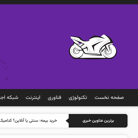
صفحه نخست
تکنولوژی
فناوری
اينترنت
شبكه اجت
خرید بیمه:
برترین عناوین خبری