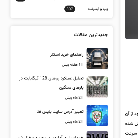
وب و اينترنت
307
جدیدترین مقالات
راهنمای خرید اسکنر
1 هفته پیش
تحلیل عملکرد رم‌های 128 گیگابایت در
بارهای سنگین
2 ماه پیش
تغییر آدرس سایت پلیس فتا
 از آن
2 ماه پیش
یل شده
 سرعت
خدمات ابری آمازون در بحرین مختل شد