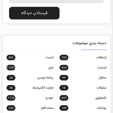
دسته بندی موضوعات
ارتباطات
امنيت
462
153
اينترنت
بازی
11005
434
بدافزار
برنامه نويسی
34
99
تبلیغات
تجارت الكترونيك
40
18
تکنولوژی
خودرو
7125
1457
روباتيك
سخت‌افزار
244
149