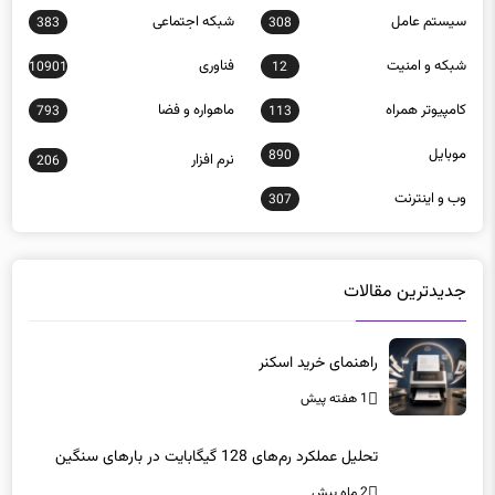
سيستم عامل
شبكه اجتماعی
383
308
شبكه و امنيت
فناوری
10901
12
كامپيوتر همراه
ماهواره و فضا
793
113
موبايل
890
نرم افزار
206
وب و اينترنت
307
جدیدترین مقالات
راهنمای خرید اسکنر
1 هفته پیش
تحلیل عملکرد رم‌های 128 گیگابایت در بارهای سنگین
2 ماه پیش