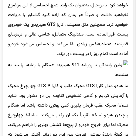
خواهد کرد. بااین‌حال، به‌عنوان یک رانند هیچ احساسی از این موضوع
نخواهید داشت و صرفاً هر زمان که اراده کنید گشتاور را دریافت
خواهید کرد. همچنین مثل همیشه، کاررا GTS هیبریدی یک خودروی
پیست فوق‌العاده است. هندلینگ متعادل، شاسی عالی و ترمزهای
قدرتمند اعتمادبه‌نفس زیادی القا می‌کند و احساس می‌شود خودرو
آماده است تمام روز را در پیست دور بزند.
ما هردو مدل کاررا GTS محرک عقب و کاررا ۴ GTS چهارچرخ محرک
را آزمایش کردیم و گاهی تشخیص تفاوت این دو دشوار بود. شاید
نسخهٔ محرک عقب فرمان پذیری کمی بهتری داشته باشد اما هنگام
پیچیدن هردو نسخه تقریباً یکسان رفتار می‌کنند. سامانهٔ چهارچرخ
محرک اما برای خروج خودرو از پیچ‌ها کشش بهتری را فراهم می‌کند.
به گفتهٔ رانندهٔ پورشه، تفاوت بین این دو زمانی آشکار می‌شود که