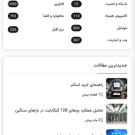
شبكه و امنيت
فناوری
10901
12
كامپيوتر همراه
ماهواره و فضا
793
113
موبايل
890
نرم افزار
206
وب و اينترنت
307
جدیدترین مقالات
راهنمای خرید اسکنر
1 هفته پیش
تحلیل عملکرد رم‌های 128 گیگابایت در بارهای سنگین
2 ماه پیش