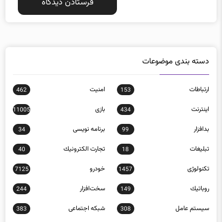
دسته بندی موضوعات
ارتباطات
امنيت
462
153
اينترنت
بازی
11005
434
بدافزار
برنامه نويسی
34
99
تبلیغات
تجارت الكترونيك
40
18
تکنولوژی
خودرو
7125
1457
روباتيك
سخت‌افزار
244
149
سيستم عامل
شبكه اجتماعی
383
308