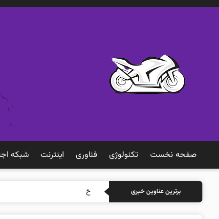
صفحه نخست
تکنولوژی
فناوری
اينترنت
شبكه اجت
خرید بیمه: سنتی
برترین عناوین خبری