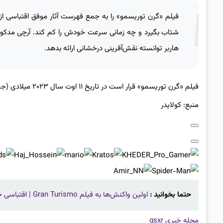
فیلم «گرن توریسمو» را به جمع فهرست آثار موفق اقتباسی از 
شتاب بگیرد و چه زمانی سرعت خودش را کم کند. آرچی مدکوی 
هاربر توانسته نقش‌آفرینی درخشانی ارائه بدهد.
فیلم «گرن توریسمو» قرار است در تاریخ ۱۱ اوت سال ۲۰۲۳ میلادی (جمعه ۲۰ مرداد ۱۴۰۲) روی پرده سینماها اکران شود.
منبع: کولایدر
حتما بخوانید :
اولین واکنش‌ها به فیلم Gran Turismo | اقتباسی خوب و شیک
مجله خبری gsxr