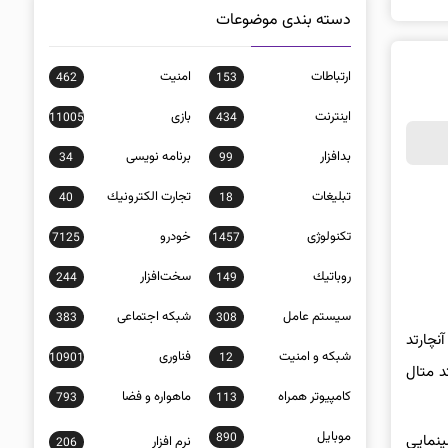
دسته بندی موضوعات
ارتباطات
امنيت
462
153
اينترنت
بازی
11005
434
بدافزار
برنامه نويسی
34
99
تبلیغات
تجارت الكترونيك
40
18
تکنولوژی
خودرو
7125
1457
روباتيك
سخت‌افزار
244
149
سيستم عامل
شبكه اجتماعی
383
308
یی آنچارتد
شبكه و امنيت
فناوری
10901
12
وئیستد متال
كامپيوتر همراه
ماهواره و فضا
793
113
موبايل
890
یکی از اقتباس‌های سینمایی
نرم افزار
206