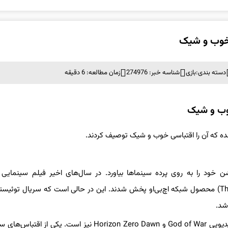
دسته بندی:
بازی
شناسه خبر: 274976
زمان مطالعه: 6 دقیقه
نی به شدت به دنبال آن است تا آثار نمادین پلی‎‌استیشن خود را به روی پرده سینماها بیاورد. در سال‌های اخیر فیلم سینما
(Uncharted) و همچنین سریال آخرین بازمانده از ما (The Last of Us) محصول شبکه اچ‌بی‌او پخش شدند. این در حالی است که سریال ت
علاوه بر این موارد، سونی به دنبال ساخت اقتباس‌هایی از بازی‌های ویدیویی God of War و Horizon Zero Dawn نیز است. 