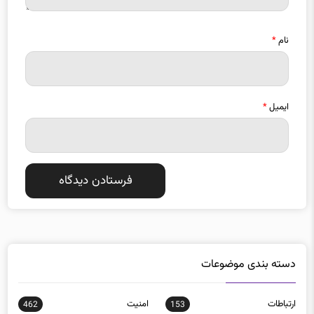
نام
*
ایمیل
*
دسته بندی موضوعات
ارتباطات
امنيت
462
153