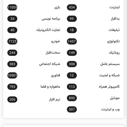
اينترنت
بازی
11005
434
بدافزار
برنامه نويسی
34
99
تبلیغات
تجارت الكترونيك
40
18
تکنولوژی
خودرو
7125
1457
روباتيك
سخت‌افزار
244
149
سيستم عامل
شبكه اجتماعی
383
308
شبكه و امنيت
فناوری
10901
12
كامپيوتر همراه
ماهواره و فضا
793
113
موبايل
890
نرم افزار
206
وب و اينترنت
307