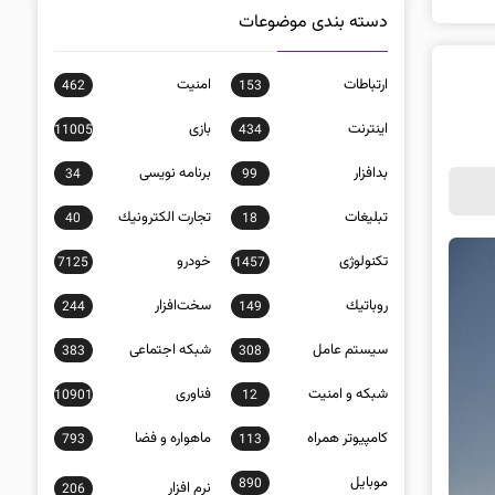
دسته بندی موضوعات
ارتباطات
امنيت
462
153
اينترنت
بازی
11005
434
بدافزار
برنامه نويسی
34
99
تبلیغات
تجارت الكترونيك
40
18
تکنولوژی
خودرو
7125
1457
روباتيك
سخت‌افزار
244
149
سيستم عامل
شبكه اجتماعی
383
308
شبكه و امنيت
فناوری
10901
12
كامپيوتر همراه
ماهواره و فضا
793
113
موبايل
890
نرم افزار
206