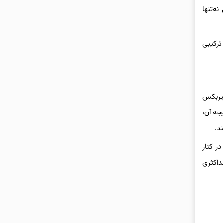
ی نه‌تنها
لومتر در ساعت تنها در ۸.۸ ثانیه و مصرف ترکیبی
ت. این گیربکس
 ۹۶٪ بازدهی انتقال دارد. نتیجه آن،
د.
در کنار
ی تجربه حداکثری