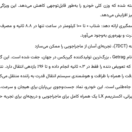
وک موتور LX از آلیاژ آلومینیوم ساخته شده که وزن کلی خودرو را به‌طور قابل‌توجهی کاهش می‌دهد. این ویژگ
ز افزایش می‌دهد.
ادغام این فناوری‌های پیشرفته باعث شده تا اکستریم LX عملکرد چشمگیری ارائه دهد: شتاب ۰ تا ۱۰۰ کی
این موتور با یک گیربکس ۷ سرعته دوکلاچه تَر ساخت کمپانی خوش نام Getrag ، بزرگ‌ترین تولیدکننده گیربکس در جهان، جفت شده اس
از طراحی خیس و فناوری پیش‌درگیری الکتروهیدرولیکی برخوردار است که تعویض دنده را فقط در ۰.۳ ثانیه انجام داده و تا
را همراه با ظرافت و هوشمندی سیستم انتقال قدرت به راننده منتقل می‌کن
زندگی و جاه‌طلبی است. این خودرو، نماد جست‌وجوی بی‌پایان برای هیجان و سرعت، 
روحیه‌ای ماجراجو و جسور است. برای مصرف‌کنندگان جوان و پرشور ایرانی، اکستریمم LX یک همراه کامل برای ماجراجویی و دریچه‌ای برا