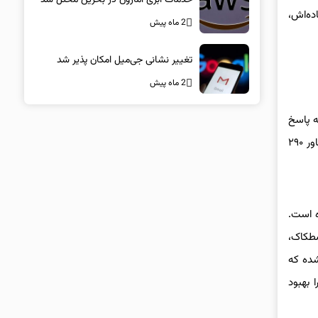
ده‌اش،
2 ماه پیش
تغییر نشانی جی‌میل امکان پذیر شد
2 ماه پیش
 از جمله پاسخ
سریع توربو را در خود جای داده که باعث تحویل فوری نیرو حتی در دور موتور پایین می‌شود. این موتور توان خروجی حداکثری ۱۴۵ کیلووات و گشتاور ۲۹۰
تراق هوشمند با راندمان بالا (IHEC) حاصل شده است.
صطکاک،
شده که
 بهبود