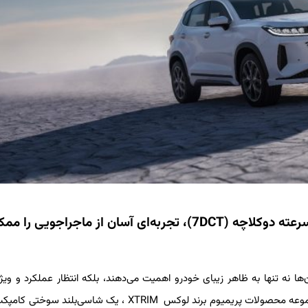
اکستریم LX مجهز به موتور 1.6TGDI و جعبه‌دنده 7 سرعته دوکلاچه (7DCT)، تجربه‌ای آسان از ماجراجویی را
ن‌ها نه تنها به ظاهر زیبای خودرو اهمیت می‌دهند، بلکه انتظار عملکرد و ویژ
پیشرفته‌ای را نیز دارند. اکستریم LX، یکی از مدل‌های برجسته در مجموعه محصولات پریمیوم برند لوکس XTRIM ، یک شا