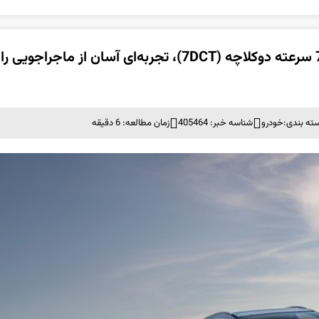
اکستریم LX مجهز به موتور 1.6TGDI و جعبه‌دنده 7 سرعته دوکلاچه (7DCT)، تجربه‌ای آسان از ماجراجویی را
ته بندی:
خودرو
شناسه خبر: 405464
زمان مطالعه: 6 دقیقه