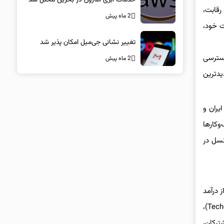
ن شرایطی، ۲۹ مهرماه ۱۳۸۵، با هدف ایجاد رقابت،
2 ماه پیش
ت خود،
تغییر نشانی جی‌میل امکان پذیر شد
دسترسی
2 ماه پیش
یدترین
ایران و
منازل و کسب‌وکارها
نسل در
درصد پوشش پهن‌باند در کشور، ۴۴.۹ درصد سهم از درآمد
و ۴۲.۵ درصد سهم بازار تا پایان سال گذشته و ۱۱۶۷ سایت فعال 5G، هدف استراتژیک گذار از اپراتور ارتباطی (Telco) به شرکت فناوری‌محور (Techco)،
ترکان،