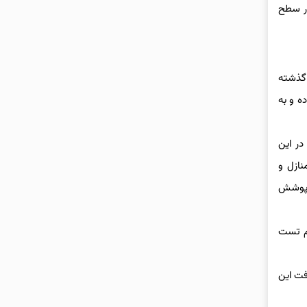
یران قد برافراشتند و تاکنون ۱۱۶۷ سایت 5G ایرانسل، در سطح
 گذشته
ه و به
 در این
یبرنوری منازل و
 رسید و بابل در استان مازندران، به عنوان نخستین شهر، این سرویس ایرانسل را دریافت کرد. سپس در ۲۶ بهمن ۱۴۰۲، پوشش
 (FTTX Pro) را افتتاح و با انجام تست
. با دریافت این