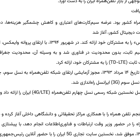
هی از بازار تلفن‌همراه ایران را به دست آورد.
‌همراه کشور بود. عرضه سیم‌کارت‌های اعتباری و کاهش چشمگیر هزینه‌ها، 
ت دیجیتال کشور، آغاز شد
پروانه ارائه اینترنت ثابت بی‌سیم (WiMAX)، توانست خدمت «وایمکس» را به مشترکان خود ارائه کند. در شهریور ۱۳۹۴، با 
‌سیم ثابت، بدون محدودیت در فناوری شد و به وسیله آن، محدودیت جغراف
ارائه کرد.
پس از پایان دوران انحصار در ارائه خدمات پهن‌باند همراه، ایرانسل در تاریخ ۱۴ مرداد ۱۳۹۳، مجوز آزمایشی ارتقای شبکه تلفن‌همراه به 
پس از گذشت مدت کوتاهی، در ۲۹ آبان ۹۳ و در مشهد مقدس، ایرانسل نخستین شبکه رسمی نسل چهارم تلفن‌همراه 
ه 5G، که از سال ۱۳۹۵مطالعه روی نسل پنجم تلفن همراه را با همکاری مراکز تحقیقاتی و دانشگاهی داخلی آغاز کرده
 را در حضور وزیر وقت ارتباطات و فناوری‌اطلاعات انجام دهد، با پیشتازی در
خدمات مبتنی بر جدیدترین فناوری‌های ارتباطی دنیا، در اول مرداد ۱۳۹۹، موفق شد، نخستین سایت تجاری 5G ایران را با حضور آ