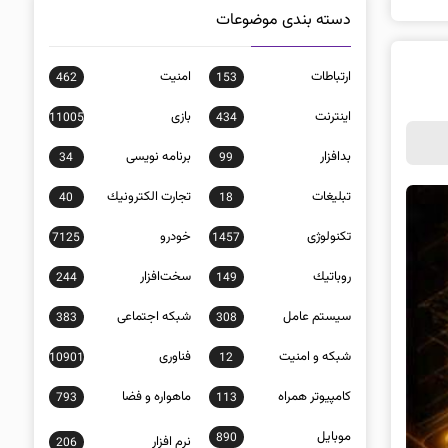
دسته بندی موضوعات
ارتباطات
امنيت
462
153
اينترنت
بازی
11005
434
بدافزار
برنامه نويسی
34
99
تبلیغات
تجارت الكترونيك
40
18
تکنولوژی
خودرو
7125
1457
روباتيك
سخت‌افزار
244
149
سيستم عامل
شبكه اجتماعی
383
308
شبكه و امنيت
فناوری
10901
12
كامپيوتر همراه
ماهواره و فضا
793
113
موبايل
890
نرم افزار
206