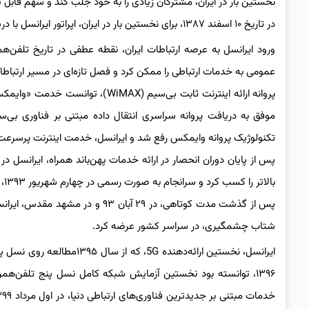
نخستین بار در ایران، مشترکان زیادی را به خود جلب کند و سهم قابل توج
در تاریخ ۱۰ اسفند ۱۳۸۷، برای نخستین بار در ایران، اپراتور ایرانسل با دریافت
ورود ایرانسل به عرصه ارتباطات ایران، نقطه عطفی در تاریخ تلفن
عمومی به خدمات ارتباطی را ممکن کرد و فصل تازه‌ای در مسیر ارتباطا
موفق به دریافت پروانه سراسری انتقال داده مبتنی بر فناوری بی
تکنولوژیک پروانه وایمکس رفع شد و ایرانسل، خدمت اینترنت پرسرعت ثابت (TD-LTE) را به مشترکان خود، 
بالاتر را کسب کرد و سرانجام به صورت رسمی در چهارم شهریور ۱۳۹۳، نسل سوم (3G) ایرانسل راه‌اندازی شد.
شتاب چشمگیری، در سراسر کشور عرضه کرد.
ایرانسل، نخستین ارائه‌دهند
۱۳۹۶، توانسته بود نخستین آزمایش شبکه کامل نسل پنج تلفن‌همراه