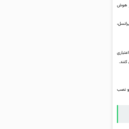
ور هوش
یرانسل،
اعتباری
 و نصب