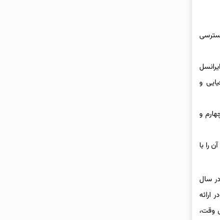
دسترسی
ارتقای پروانه وایمکس، ایرانسل
یایی و
نسل سوم، چهارم و
(4G/LTE) ایران را ارائه داد و آن را با
 و در سال
 ارائه
نلاین رئیس‌جمهوری وقت،