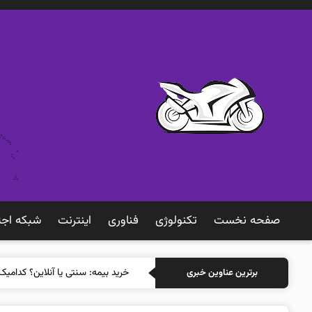
صفحه نخست
تکنولوژی
فناوری
اينترنت
شبكه اجت
خرید بیمه: سنتی یا آنلاین؟ کدامیک
برترین عناوین خبری