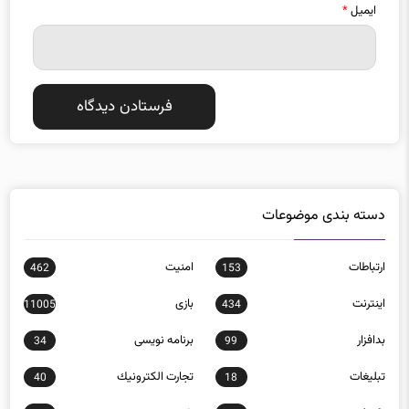
ایمیل
*
دسته بندی موضوعات
ارتباطات
امنيت
462
153
اينترنت
بازی
11005
434
بدافزار
برنامه نويسی
34
99
تبلیغات
تجارت الكترونيك
40
18