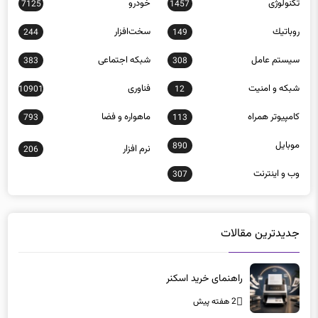
تکنولوژی
خودرو
7125
1457
روباتيك
سخت‌افزار
244
149
سيستم عامل
شبكه اجتماعی
383
308
شبكه و امنيت
فناوری
10901
12
كامپيوتر همراه
ماهواره و فضا
793
113
موبايل
890
نرم افزار
206
وب و اينترنت
307
جدیدترین مقالات
راهنمای خرید اسکنر
2 هفته پیش