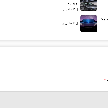
ZR1X؟
11 ماه پیش
بر پایه
11 ماه پیش
د
*