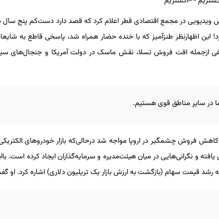
 مصاحبه‌ای ۴۰ دقیقه‌ای از طریق تماس ویدیویی در مجمع اقتصادی قطر اعلام کرد که قصد دارد دست‌کم پنج سال
رد! این اظهارنظر طنزآمیز که با خنده حضار همراه شد، پاسخی قاطع به شایعا
ختلفی ازجمله افت فروش تسلا، نقش ماسک در دولت آمریکا و جنجال‌های سی
اما در سایر مناطق قوی هستیم.
ت ۹ درصدی فروش در آمریکا و کاهش فروش چشمگیر در اروپا مواجه شد درحالی‌که بازار خودروهای الکتریک
ته و نگرانی‌هایی در میان هیئت‌مدیره و سرمایه‌گذاران ایجاد کرده است. باای
شد قیمت سهام (بازگشت به ارزش بازار یک تریلیون دلاری) اشاره کرد. او گف