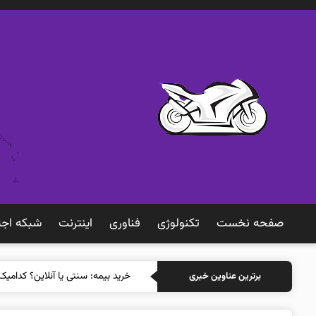
صفحه نخست
تکنولوژی
فناوری
اينترنت
شبكه اجت
خرید بی
برترین عناوین خبری