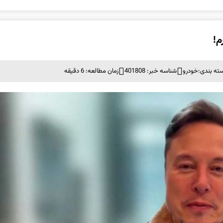
م!
ته بندی:
خودرو
شناسه خبر: 401808
زمان مطالعه: 6 دقیقه