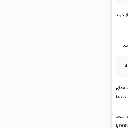
ز خرید
ت:
ا.
مه‌های
دون راننده در تگزاس، در ژوئن ۲۰۲۵ خبر داد که با تعداد محدودی خودرو آغاز می‌شود و تا پایان ۲۰۲۶ به صدها
جه شده است.
برخی مشتریان به دلیل مواضع سیاسی ماسک، از خرید تسلا خودداری کرده‌اند و گروه‌های محیط‌زیستی مانند Extinction Rebellion پیام‌های ضد DOGE را