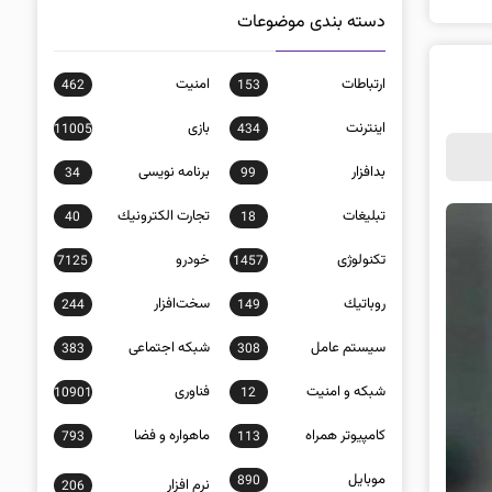
دسته بندی موضوعات
ارتباطات
امنيت
462
153
اينترنت
بازی
11005
434
بدافزار
برنامه نويسی
34
99
تبلیغات
تجارت الكترونيك
40
18
تکنولوژی
خودرو
7125
1457
روباتيك
سخت‌افزار
244
149
سيستم عامل
شبكه اجتماعی
383
308
شبكه و امنيت
فناوری
10901
12
كامپيوتر همراه
ماهواره و فضا
793
113
موبايل
890
نرم افزار
206