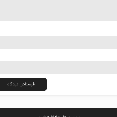
میزبانی در
هاست لاراول
فاماسرور